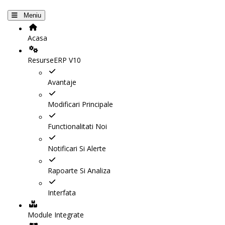
Meniu
Acasa
ResurseERP V10
Modul POS
Avantaje
Modificari Principale
Realizeaza rapid toate activitatile necesare vanzari
in cadrul punctelor de desfacere
Functionalitati Noi
Interfata moderna de tip Windows 10
Notificari Si Alerte
TESTEAZA GRATUIT
Rapoarte Si Analiza
Interfata
Module Integrate