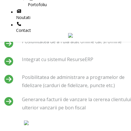
integral cu monitor touch-screen sau computer
Portofoliu
obisnuit
Noutati
Integrat cu majoritatea caselor de marcat
Contact
Posibilitatea de a rula atat online cat si offline
Integrat cu sistemul ResurseERP
Posibilitatea de administrare a programelor de
fidelizare (carduri de fidelizare, puncte etc.)
Generarea facturii de vanzare la cererea clientului
ulterior vanzarii pe bon fiscal